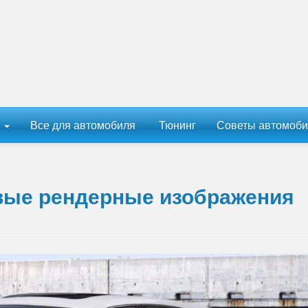
ы
Все для автомобиля
Тюнинг
Советы автомоби
вые рендерные изображения