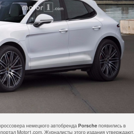
кроссовера немецкого автобренда
Porsche
появились в
опортал Motor1.com. Журналисты этого издания утверждают,