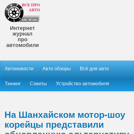
Интернет
журнал
про
автомобили
Автоновости
Авто обзоры
Всё для авто
Тюнинг
Советы
Устройство автомобиля
На Шанхайском мотор-шоу
корейцы представили
обновленную альтернативу