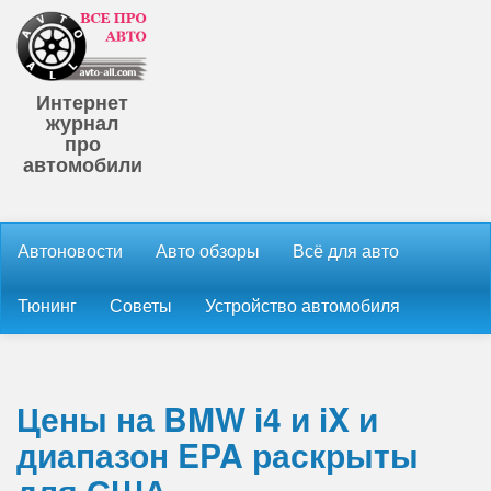
Интернет
журнал
про
автомобили
Автоновости
Авто обзоры
Всё для авто
Тюнинг
Советы
Устройство автомобиля
Цены на BMW i4 и iX и
диапазон EPA раскрыты
для США