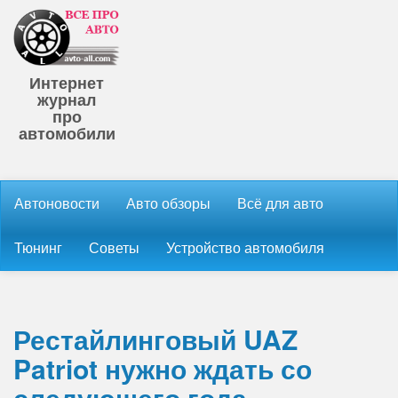
Интернет
журнал
про
автомобили
Автоновости
Авто обзоры
Всё для авто
Тюнинг
Советы
Устройство автомобиля
Рестайлинговый UAZ
Patriot нужно ждать со
следующего года