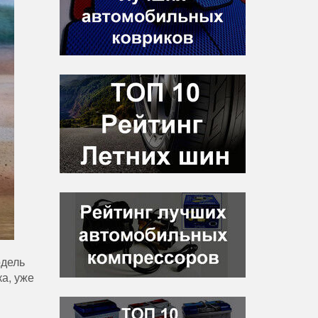
одель
а, уже