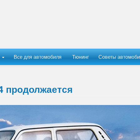
ы
Все для автомобиля
Тюнинг
Советы автомоби
4 продолжается