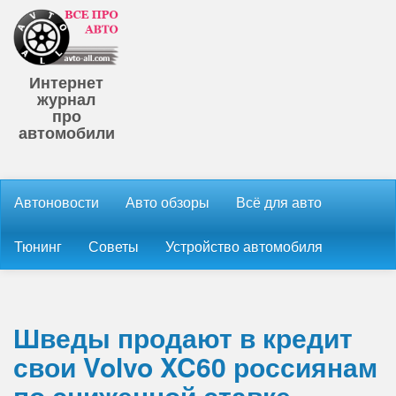
Интернет
журнал
про
автомобили
Автоновости
Авто обзоры
Всё для авто
Тюнинг
Советы
Устройство автомобиля
Шведы продают в кредит
свои Volvo XC60 россиянам
по сниженной ставке