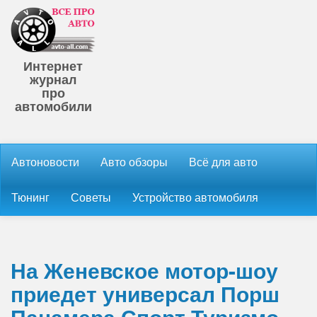
Интернет
журнал
про
автомобили
Автоновости
Авто обзоры
Всё для авто
Тюнинг
Советы
Устройство автомобиля
На Женевское мотор-шоу
приедет универсал Порш
Панамера Спорт Туризмо