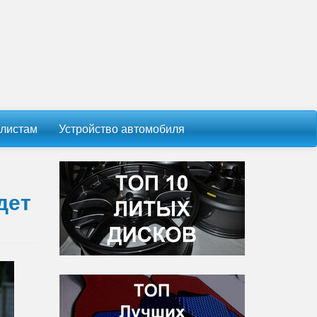
листам
Устройство автомобиля
дет