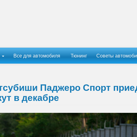
ы
Все для автомобиля
Тюнинг
Советы автомоби
итсубиши Паджеро Спорт прие
ут в декабре