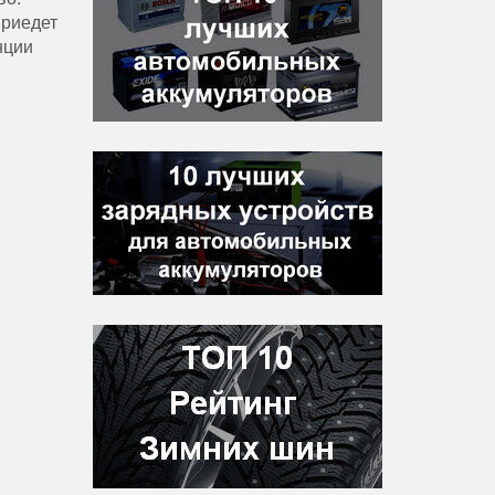
приедет
нции