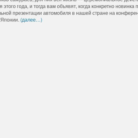
я
этого
года
,
и
тогда
вам
объявят
,
когда
конкретно
новинка
ьной
презентации
автомобиля
в
нашей
стране
на
конфере
Японии
.
(далее…)