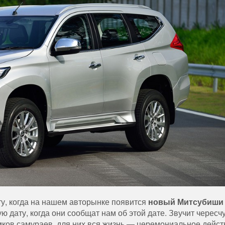
ту
,
когда
на
нашем
авторынке
появится
новый
Митсубиши
ую
дату
,
когда
они
сообщат
нам
об
этой
дате
.
Звучит
чересч
мков
самураев
,
для
них
вся
жизнь
—
церемониальное
дейст