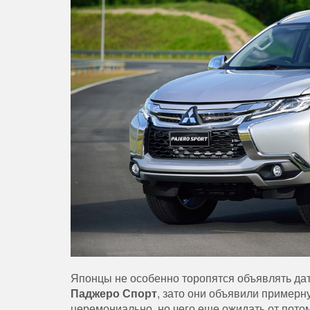
Японцы
не
особенно
торопятся
объявлять
да
Паджеро
Спорт
,
зато
они
объявили
примерн
церемониально
,
но
чего
еще
ожидать
от
пото