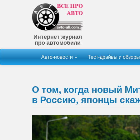
Интернет журнал
про автомобили
Авто-новости
Тест-драйвы и обзор
О том, когда новый М
в Россию, японцы скаж