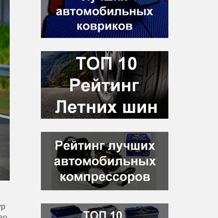
ур
во
.