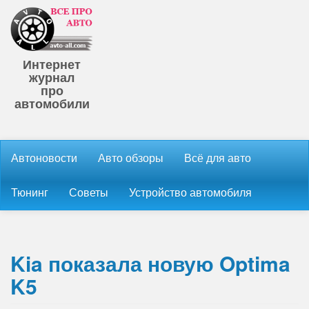
Интернет
журнал
про
автомобили
Автоновости
Авто обзоры
Всё для авто
Тюнинг
Советы
Устройство автомобиля
Kia показала новую Optima
K5