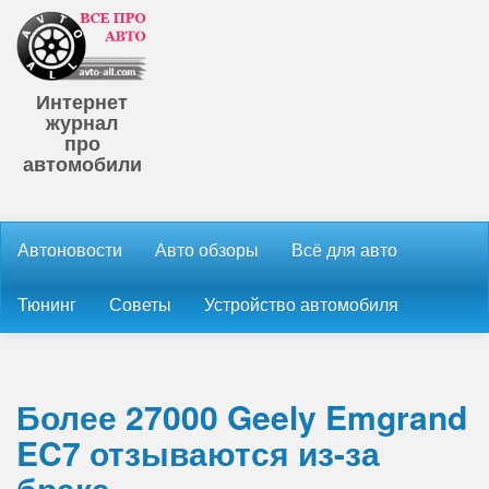
Интернет
журнал
про
автомобили
Автоновости
Авто обзоры
Всё для авто
Тюнинг
Советы
Устройство автомобиля
Более 27000 Geely Emgrand
EC7 отзываются из-за
брака