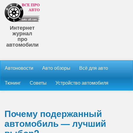
Интернет
журнал
про
автомобили
Автоновости
Авто обзоры
Всё для авто
Тюнинг
Советы
Устройство автомобиля
Почему подержанный
автомобиль — лучший
выбор?