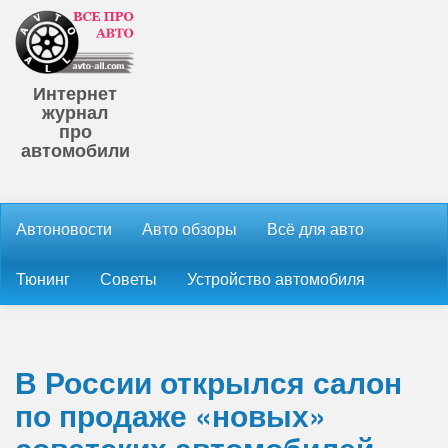
Интернет
журнал
про
автомобили
Автоновости
Авто обзоры
Всё для авто
Тюнинг
Советы
Устройство автомобиля
В России открылся салон
по продаже «новых»
советских автомобилей