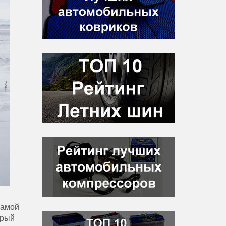
самой
орый