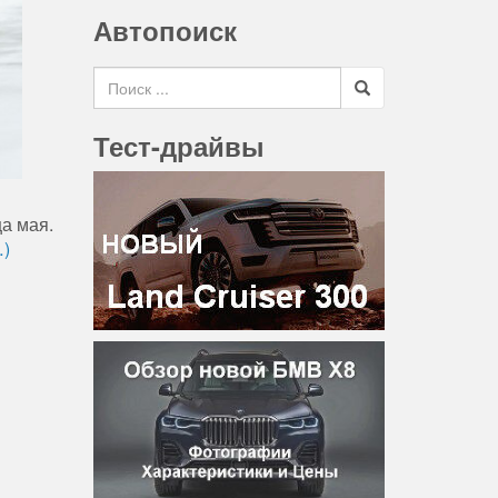
Автопоиск
Search for
Тест-драйвы
а мая.
…)