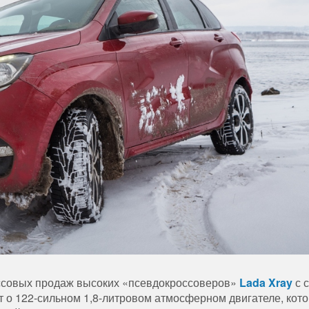
ссовых продаж высоких «псевдокроссоверов»
Lada Xray
с 
ет о 122-сильном 1,8-литровом атмосферном двигателе, кот