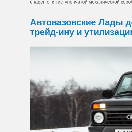
спарен с пятиступенчатой механической коро
Автовазовские Лады д
трейд-ину и утилизаци