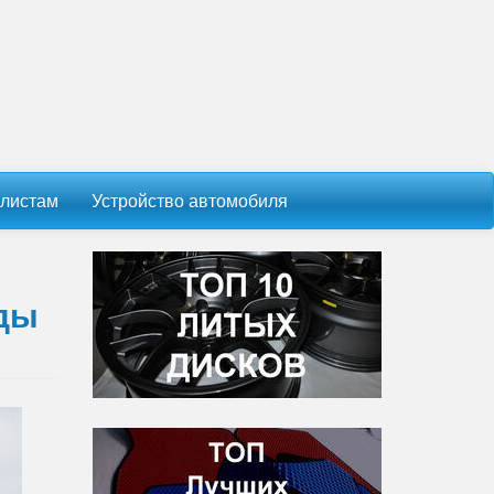
листам
Устройство автомобиля
ады