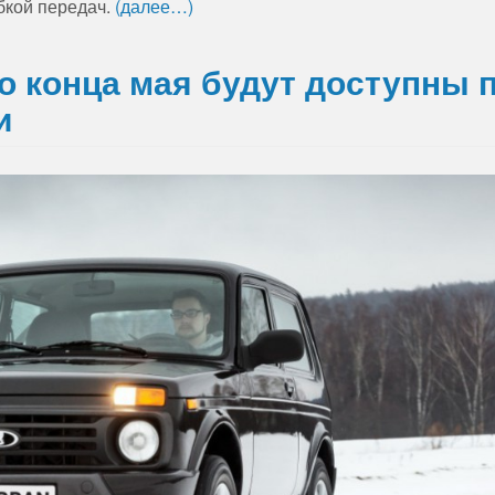
бкой передач.
(далее…)
о конца мая будут доступны 
и