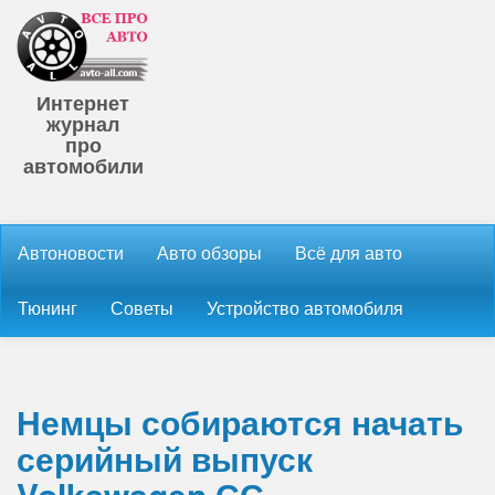
Интернет
журнал
про
автомобили
Автоновости
Авто обзоры
Всё для авто
Тюнинг
Советы
Устройство автомобиля
Немцы собираются начать
серийный выпуск
Volkswagen СС