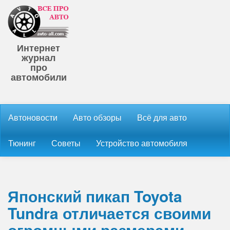
Интернет
журнал
про
автомобили
Автоновости
Авто обзоры
Всё для авто
Тюнинг
Советы
Устройство автомобиля
Японский пикап Toyota
Tundra отличается своими
огромными размерами