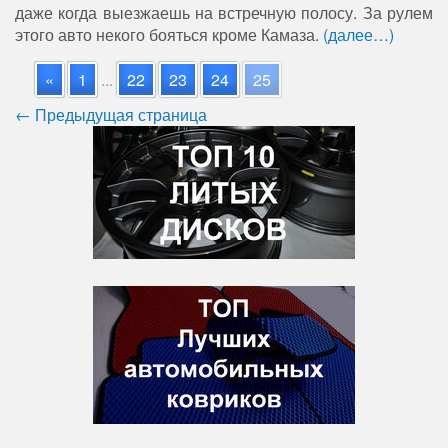
даже когда выезжаешь на встречную полосу. За рулем
этого авто некого бояться кроме Камаза.
(далее…)
«
1
...
22
23
24
25
← Предыдущая страница