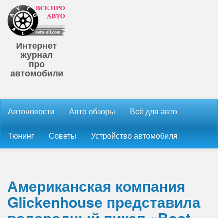
Интернет
журнал
про
автомобили
Автоновости
Авто обзоры
Всё для авто
Тюнинг
Советы
Устройство автомобиля
Американская компания
Glickenhouse представила
водородный пикап «Boot