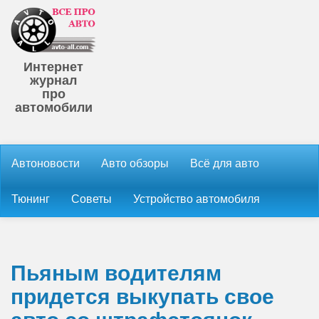
Интернет
журнал
про
автомобили
Автоновости
Авто обзоры
Всё для авто
Тюнинг
Советы
Устройство автомобиля
Пьяным водителям
придется выкупать свое
авто со штрафстоянок