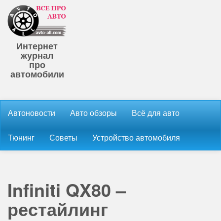
Интернет
журнал
про
автомобили
Автоновости
Авто обзоры
Всё для авто
Тюнинг
Советы
Устройство автомобиля
Infiniti QX80 –
рестайлинг