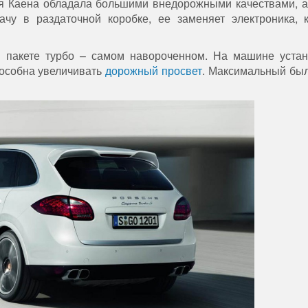
я Каена обладала большими внедорожными качествами, 
у в раздаточной коробке, ее заменяет электроника, 
о в пакете турбо – самом навороченном. На машине уста
пособна увеличивать
дорожный просвет
. Максимальный был