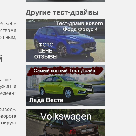
Другие тест-драйвы
Porsche
ствами
мощным,
й
та же –
ружин и
момент
ивод».
оворота
озирует