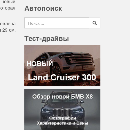
а новый
Автопоиск
которая
Search for
новлена
 29 см,
Тест-драйвы