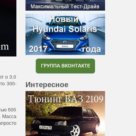
т о 3.0
Интересное
то 300-
тью 500
. Масса
апросто