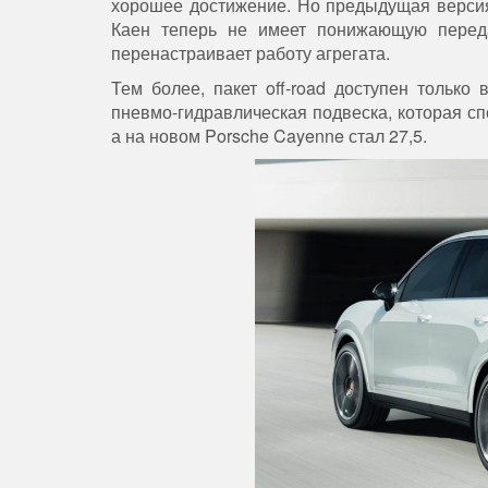
хорошее достижение. Но предыдущая верси
Каен теперь не имеет понижающую передач
перенастраивает работу агрегата.
Тем более, пакет off-road доступен тольк
пневмо-гидравлическая подвеска, которая с
а на новом Porsche Cayenne стал 27,5.