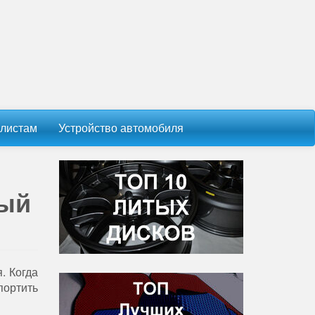
листам
Устройство автомобиля
ный
. Когда
портить