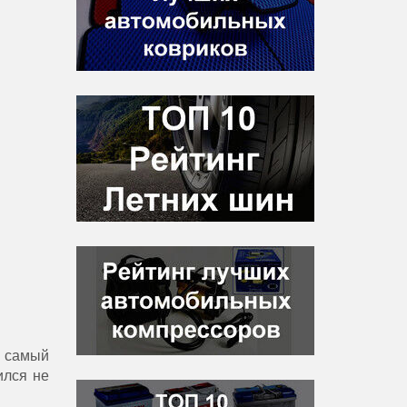
о самый
ился не