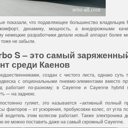
рые показали, что подавляющее большинство владельцев 
комфорт, динамику, мощность, а внедорожными каче
ому немецкие разработчики делали новый аппарат более 
 тоже не забыли.
rbo S – это самый заряженны
нт среди Каенов
едшественниками, создан с чистого листа, однако суть 
одвеска с опциональными пневмо-элементами вместо п
д работает по-разному: в Cayenne и Cayenne hybrid 
0% — на заднюю.
остоянно гуляет, это называется «активный полный пр
 факторов – от ускорения, пробуксовки колес, от угла п
ой водитель этим колесом работает. Также электроника д
ию ее можно поставить даже на самый скромный Cayenne.