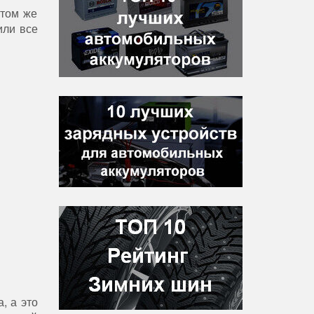
 том же
или все
, а это