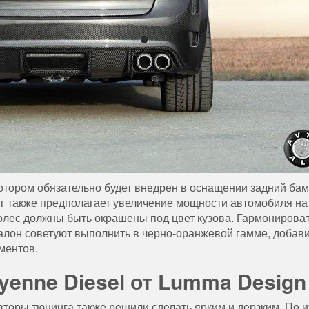
отором обязательно будет внедрен в оснащении задний бам
г также предполагает увеличение мощности автомобиля на
лес должны быть окрашены под цвет кузова. Гармонироват
алон советуют выполнить в черно-оранжевой гамме, добав
ментов.
yenne Diesel от Lumma Design
вторы тюнинга также решили сделать ярким и дерзким. По и