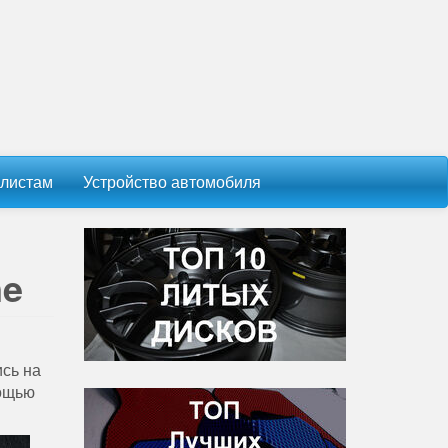
листам
Устройство автомобиля
ne
ись на
мощью