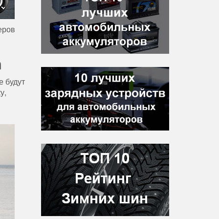
еров
m
е будут
у,