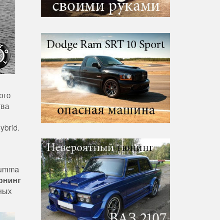
ого
тва
brid.
Lumma
юнинг
ных