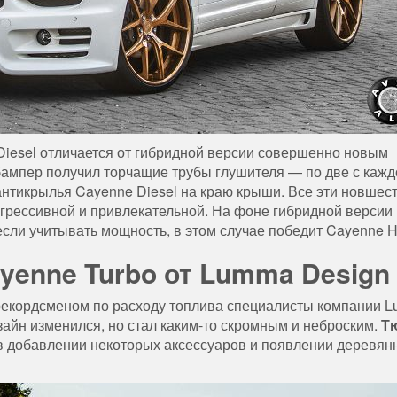
Diesel отличается от гибридной версии совершенно новым
ампер получил торчащие трубы глушителя — по две с кажд
антикрылья Cayenne Diesel на краю крыши. Все эти новшес
грессивной и привлекательной. На фоне гибридной версии
сли учитывать мощность, в этом случае победит Cayenne Hy
yenne Turbo от Lumma Design
и рекордсменом по расходу топлива специалисты компании 
зайн изменился, но стал каким-то скромным и неброским.
Т
в добавлении некоторых аксессуаров и появлении деревян