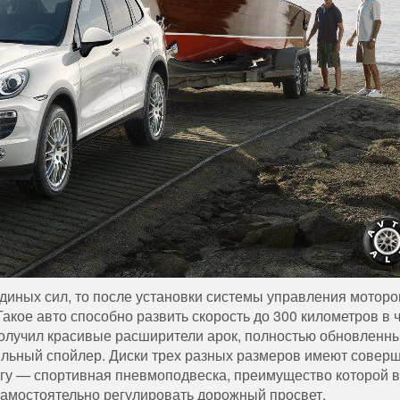
иных сил, то после установки системы управления мотор
кое авто способно развить скорость до 300 километров в ч
получил красивые расширители арок, полностью обновленн
льный спойлер. Диски трех разных размеров имеют совер
нгу — спортивная пневмоподвеска, преимущество которой в
 самостоятельно регулировать дорожный просвет.