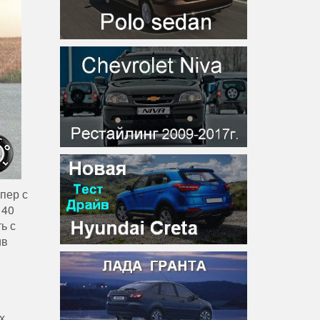
пер с
 40
ь с
ив
х