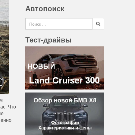
Автопоиск
Search for
Тест-драйвы
ом
ас. Что
ые
шенно