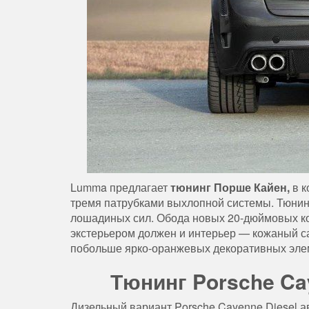
Lumma предлагает
тюнинг
Порше Кайен,
в к
тремя патрубками выхлопной системы. Тюнин
лошадиных сил. Обода новых 20-дюймовых ко
экстерьером должен и интерьер — кожаный с
побольше ярко-оранжевых декоративных эле
Тюнинг Porsche Ca
Дизельный вариант Porsche Cayenne Diesel а