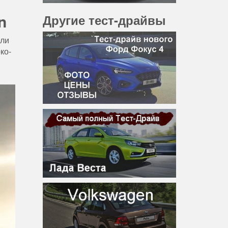
n
Другие тест-драйвы
или
ко-