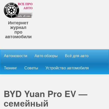
Интернет
журнал
про
автомобили
Автоновости
Авто обзоры
Всё для авто
Тюнинг
Советы
Устройство автомобиля
BYD Yuan Pro EV —
семейный