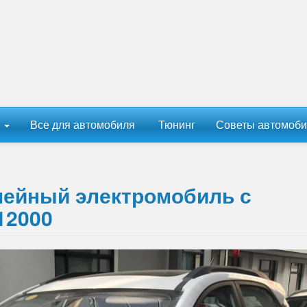
ы
Все для автомобиля
Тюнинг
Советы автомоби
мейный электромобиль с
12000