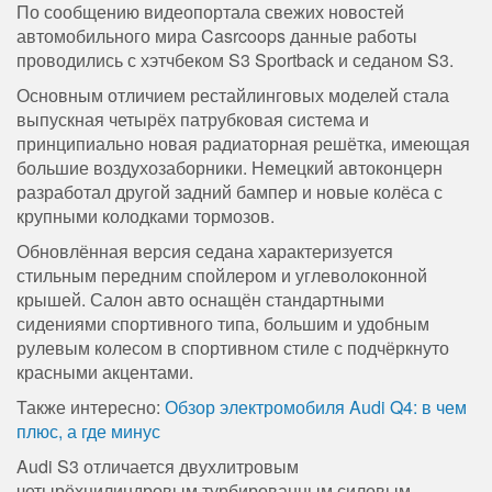
По сообщению видеопортала свежих новостей
автомобильного мира Casrcoops данные работы
проводились с хэтчбеком S3 Sportback и седаном S3.
Основным отличием рестайлинговых моделей стала
выпускная четырёх патрубковая система и
принципиально новая радиаторная решётка, имеющая
большие воздухозаборники. Немецкий автоконцерн
разработал другой задний бампер и новые колёса с
крупными колодками тормозов.
Обновлённая версия седана характеризуется
стильным передним спойлером и углеволоконной
крышей. Салон авто оснащён стандартными
сидениями спортивного типа, большим и удобным
рулевым колесом в спортивном стиле с подчёркнуто
красными акцентами.
Также интересно:
Обзор электромобиля Audi Q4: в чем
плюс, а где минус
Audi S3 отличается двухлитровым
четырёхцилиндровым турбированным силовым