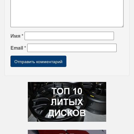
Имя
*
Email
*