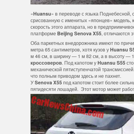
«
Huansu
» в переводе с языка Поднебесной, 
срисованную с именитых «японцев» модель, 
скорость этого аппарата, но в предприимчиво
платформе
Beijing Senova X55
, отличаются 
Оба паркетных внедорожника имеют по причи
метра 65 сантиметров, хотя кузов у
Huansu S
м 46 см, в ширину — 1 м 82 см, а в высоту —
кроссоверов
. Под капотом у
Huansu
S55
сто
механической пятиступенчатой трансмиссией.
что полным приводом здесь и не пахнет.
У
Senova X55
под капотом стоит более сильн
пятидесяти лошадей. Этот мотор может работ