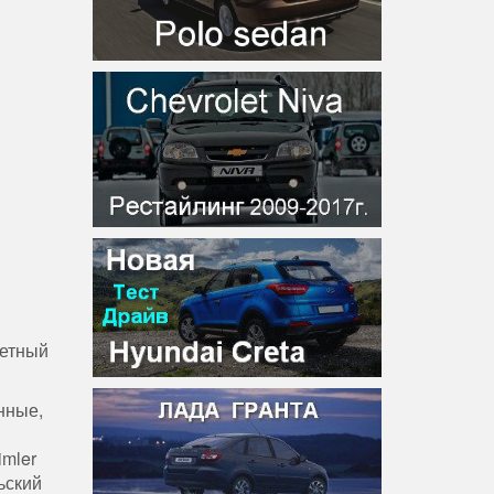
жетный
нные,
imler
ьский