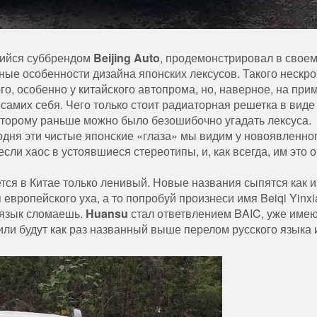
щийся суббрендом
Beijing Auto
, продемонстрировал в свое
ные особенности дизайна японских лексусов. Такого нескр
о, особенно у китайского автопрома, но, наверное, на пр
 самих себя.
Чего только стоит радиаторная решетка в виде
 которому раньше можно было безошибочно угадать лексуса.
одня эти чистые японские «глаза» мы видим у новоявленно
сли хаос в устоявшиеся стереотипы, и, как всегда, им это 
я в Китае только ленивый. Новые названия сыпятся как и
европейского уха, а то попробуй произнеси имя Beiqi Yinx
 язык сломаешь.
Huansu
стал ответвлением BAIC, уже им
били будут как раз названный выше перелом русского языка 