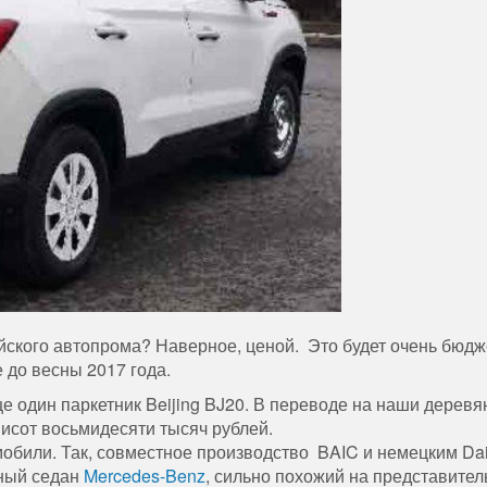
йского автопрома? Наверное, ценой. Это будет очень бюд
 до весны 2017 года.
е один паркетник Beijing BJ20. В переводе на наши деревя
исот восьмидесяти тысяч рублей.
мобили. Так, совместное производство BAIC и немецким Da
нный седан
Mercedes-Benz
, сильно похожий на представител