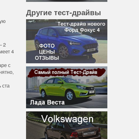
Другие тест-драйвы
ную
— 2
меет 4
аре с
нятно,
 ста