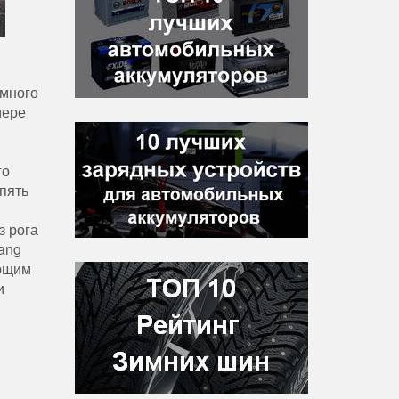
м
омного
имере
го
опять
з рога
iang
еющим
и