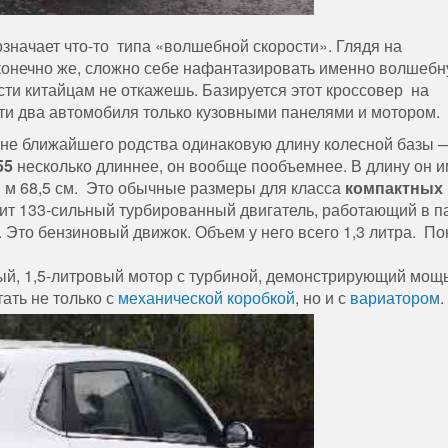
означает что-то типа «волшебной скорости». Глядя на
конечно же, сложно себе нафантазировать именно волшеб
сти китайцам не откажешь. Базируется этот кроссовер на
эти два автомобиля только кузовными панелями и мотором.
не ближайшего родства одинаковую длину колесной базы 
55
несколько длиннее, он вообще пообъемнее. В длину он и
 1 м 68,5 см. Это обычные размеры для класса
компактных
ит 133-сильный турбированный двигатель, работающий в п
 Это бензиновый движок. Объем у него всего 1,3 литра. По
ый, 1,5-литровый мотор с турбиной, демонстрирующий мощь
ать не только с
механической коробкой
, но и с
вариатором
.