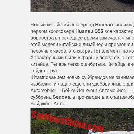
Новый китайский автобренд
Huansu
, являю
первом кроссовере
Huansu S55
все характер
воровства в последнее время замечается мног
этой модели китайские дизайнеры превзошли
песочных часов, это как раз тот элемент, по
Характерными были и фары у лексусов, а сег
китайца. Теперь легко ошибиться. Китайцы вне
сойдет с рук.
Штампованием новых суббрендов не занимаетс
изобилия, и ладно еще они удобоваримые для 
Automobile — Бейки Йянхуанг Автомобиле —
суббренд
Senova
, а производить его автомо
Бейджинг Авто.