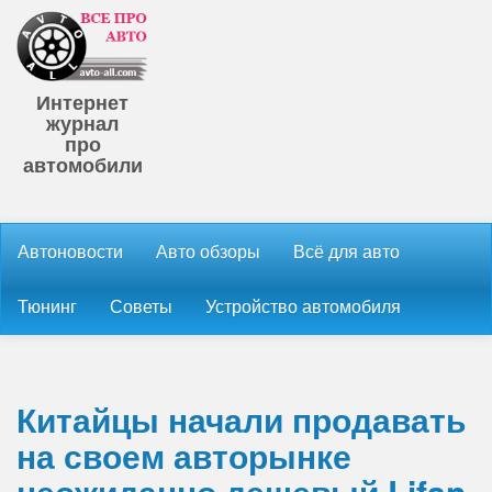
Интернет
журнал
про
автомобили
Автоновости
Авто обзоры
Всё для авто
Тюнинг
Советы
Устройство автомобиля
Китайцы начали продавать
на своем авторынке
неожиданно дешевый Lifan