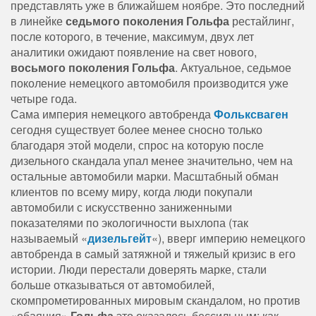
представлять уже в ближайшем ноябре. Это последний
в линейке
седьмого поколения Гольфа
рестайлинг,
после которого, в течение, максимум, двух лет
аналитики ожидают появление на свет нового,
восьмого поколения Гольфа
. Актуальное, седьмое
поколение немецкого автомобиля производится уже
четыре года.
Сама империя немецкого автобренда
Фольксваген
сегодня существует более менее сносно только
благодаря этой модели, спрос на которую после
дизельного скандала упал менее значительно, чем на
остальные автомобили марки. Масштабный обман
клиентов по всему миру, когда люди покупали
автомобили с искусственно заниженными
показателями по экологичности выхлопа (так
называемый «
дизельгейт
«), вверг империю немецкого
автобренда в cамый затяжной и тяжелый кризис в его
истории. Люди перестали доверять марке, стали
больше отказываться от автомобилей,
скомпрометированных мировым скандалом, но против
«обаяния»
Гольфа
это оказалось бессильным: как