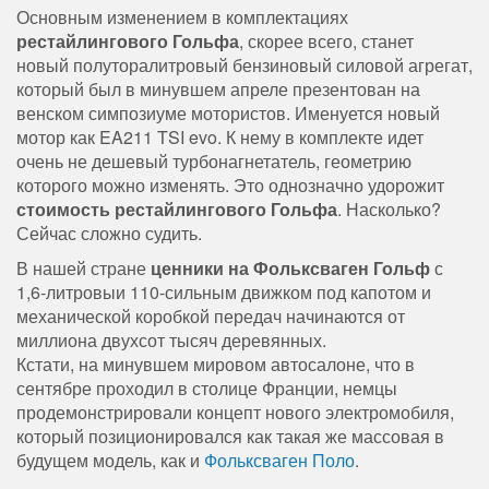
Основным изменением в комплектациях
рестайлингового Гольфа
, скорее всего, станет
новый полуторалитровый бензиновый силовой агрегат,
который был в минувшем апреле презентован на
венском симпозиуме мотористов. Именуется новый
мотор как EA211 TSI evo. К нему в комплекте идет
очень не дешевый турбонагнетатель, геометрию
которого можно изменять. Это однозначно удорожит
стоимость рестайлингового Гольфа
. Насколько?
Сейчас сложно судить.
В нашей стране
ценники на Фольксваген Гольф
с
1,6-литровыи 110-сильным движком под капотом и
механической коробкой передач начинаются от
миллиона двухсот тысяч деревянных.
Кстати, на минувшем мировом автосалоне, что в
сентябре проходил в столице Франции, немцы
продемонстрировали концепт нового электромобиля,
который позиционировался как такая же массовая в
будущем модель, как и
Фольксваген Поло
.