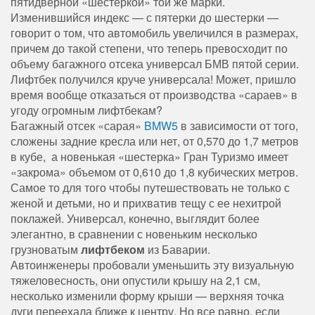
пятидверной «шестеркой» той же марки.
Изменившийся индекс — с пятерки до шестерки —
говорит о том, что автомобиль увеличился в размерах,
причем до такой степени, что теперь превосходит по
объему багажного отсека универсал БМВ пятой серии.
Лифтбек получился круче универсала! Может, пришло
время вообще отказаться от производства «сараев» в
угоду огромным лифтбекам?
Багажный отсек «сарая»
BMW5
в зависимости от того,
сложены задние кресла или нет, от 0,570 до 1,7 метров
в кубе, а новенькая «шестерка» Гран Туризмо имеет
«закрома» объемом от 0,610 до 1,8 кубических метров.
Самое то для того чтобы путешествовать не только с
женой и детьми, но и прихватив тещу с ее нехитрой
поклажей. Универсал, конечно, выглядит более
элегантно, в сравнении с новеньким несколько
грузноватым
лифтбеком
из Баварии.
Автоинженеры пробовали уменьшить эту визуальную
тяжеловесность, они опустили крышу на 2,1 см,
несколько изменили форму крыши — верхняя точка
дуги переехала ближе к центру. Но все равно, если