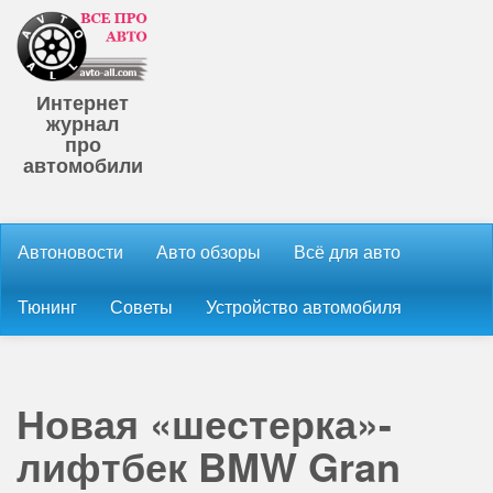
Интернет
журнал
про
автомобили
Автоновости
Авто обзоры
Всё для авто
Тюнинг
Советы
Устройство автомобиля
Новая «шестерка»-
лифтбек BMW Gran