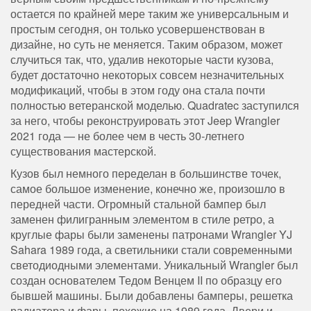
остается по крайней мере таким же универсальным и
простым сегодня, он только усовершенствован в
дизайне, но суть не меняется. Таким образом, может
случиться так, что, удалив некоторые части кузова,
будет достаточно некоторых совсем незначительных
модификаций, чтобы в этом году она стала почти
полностью ветеранской моделью. Quadratec заступился
за него, чтобы реконструировать этот Jeep Wrangler
2021 года — не более чем в честь 30-летнего
существования мастерской.
Кузов был немного переделан в большинстве точек,
самое большое изменение, конечно же, произошло в
передней части. Огромный стальной бампер был
заменен филигранным элементом в стиле ретро, ​​а
круглые фары были заменены патронами Wrangler YJ
Sahara 1989 года, а светильники стали современными
светодиодными элементами. Уникальный Wrangler был
создан основателем Тедом Венцем II по образцу его
бывшей машины. Были добавлены бамперы, решетка
радиатора и фары, похожие на 1989 года. Двери и