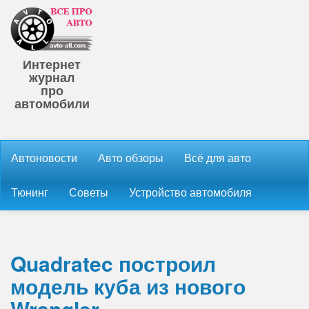
Интернет
журнал
про
автомобили
Автоновости
Авто обзоры
Всё для авто
Тюнинг
Советы
Устройство автомобиля
Quadratec построил
модель куба из нового
Wrangler