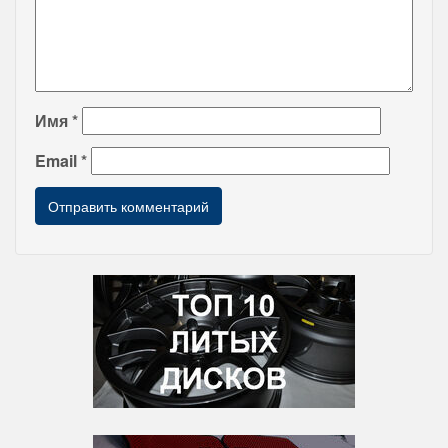
Имя
*
Email
*