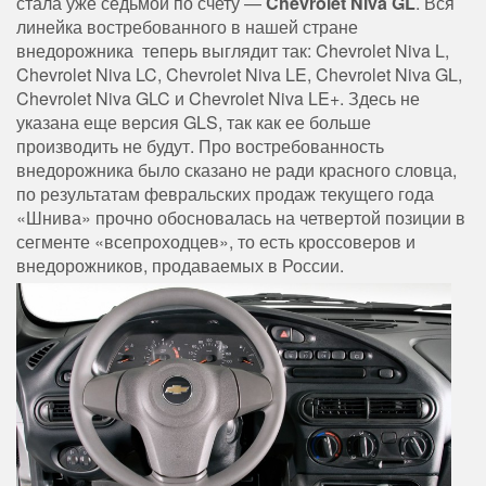
стала уже седьмой по счету —
Chevrolet Niva GL
. Вся
линейка востребованного в нашей стране
внедорожника теперь выглядит так: Chevrolet Niva L,
Chevrolet Niva LC, Chevrolet Niva LE, Chevrolet Niva GL,
Chevrolet Niva GLC и Chevrolet Niva LE+. Здесь не
указана еще версия GLS, так как ее больше
производить не будут. Про востребованность
внедорожника было сказано не ради красного словца,
по результатам февральских продаж текущего года
«Шнива» прочно обосновалась на четвертой позиции в
сегменте «всепроходцев», то есть кроссоверов и
внедорожников, продаваемых в России.