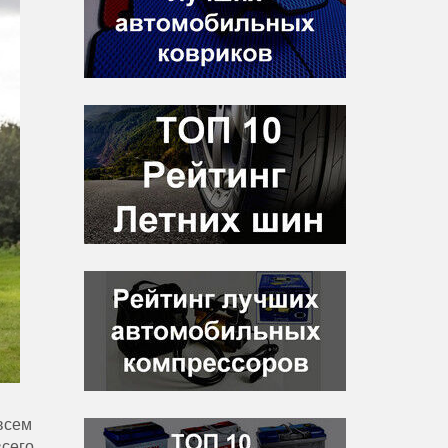
овсем
всего