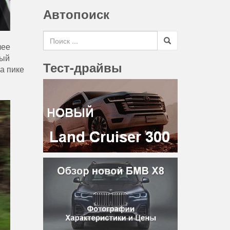
Автопоиск
Search for
лее
рый
Тест-драйвы
а пике