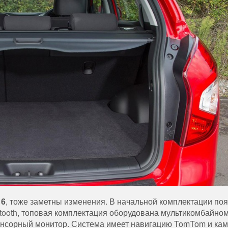
16
, тоже заметны изменения. В начальной комплектации по
tooth, топовая комплектация оборудована мультикомбайном
енсорный монитор. Система имеет навигацию TomTom и ка