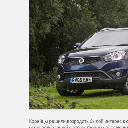
Корейцы решили возродить былой интерес к
было подупавший у отечественных автолюбит