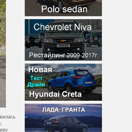
явилась
,
меру