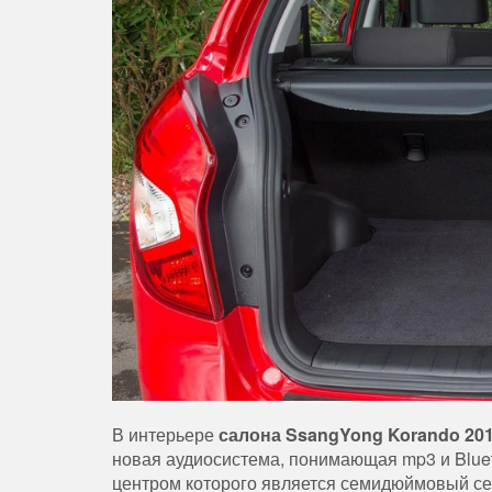
В интерьере
салона SsangYong Korando 20
новая аудиосистема, понимающая mp3 и Blue
центром которого является семидюймовый с