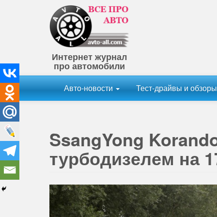
Интернет журнал
про автомобили
Авто-новости
Тест-драйвы и обзор
SsangYong Korando
турбодизелем на 17