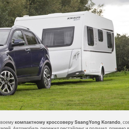
 своему
компактному кроссоверу SsangYong Korando
, с
елей. Автомобиль пережил рестайлинг и получил, помимо 