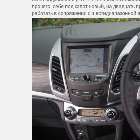
прочего, себе под капот новый, на двадцать 
работать в сопряжении с шестидиапазонной 