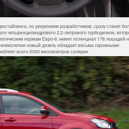
естайлинга, по уверениям разработчиков, сразу станет бо
вого четырехцилиндрового 2,2-литрового турбодизеля, кото
ологическим нормам Евро-6, имеет потенциал 178 лошадей н
 великолепии новый дизель обладает весьма скромными
ребляет всего 5300 миллилитров солярки.