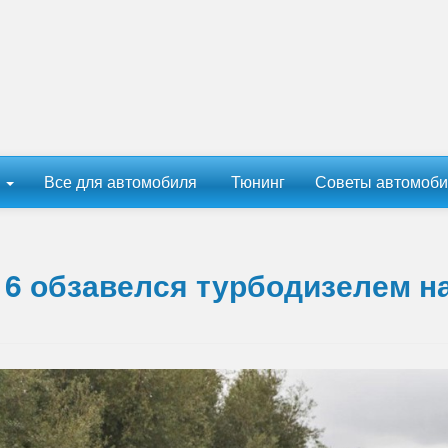
ы
Все для автомобиля
Тюнинг
Советы автомоби
16 обзавелся турбодизелем н