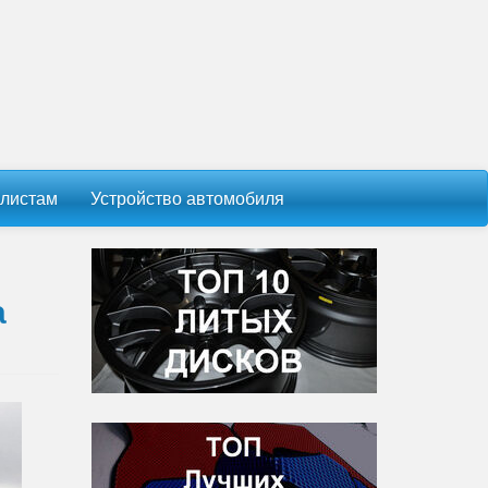
листам
Устройство автомобиля
а