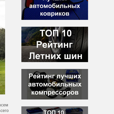
овсем
всего