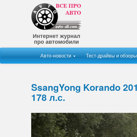
Интернет журнал
про автомобили
Авто-новости
Тест-драйвы и обзор
SsangYong Korando 20
178 л.с.