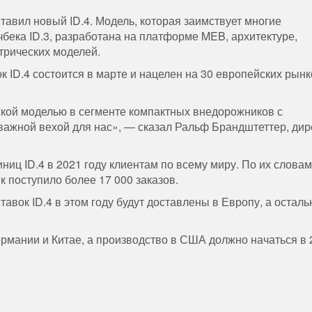
тавил новый ID.4. Модель, которая заимствует многие
чбека ID.3, разработана на платформе MEB, архитектуре,
трических моделей.
к ID.4 состоится в марте и нацелен на 30 европейских рынк
еской моделью в сегменте компактных внедорожников с
важной вехой для нас», — сказал Ральф Брандштеттер, дир
иц ID.4 в 2021 году клиентам по всему миру. По их словам
 поступило более 17 000 заказов.
тавок ID.4 в этом году будут доставлены в Европу, а остал
рмании и Китае, а производство в США должно начаться в 