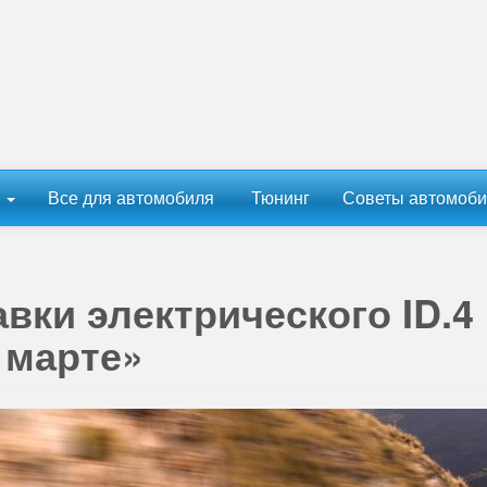
ы
Все для автомобиля
Тюнинг
Советы автомоби
вки электрического ID.4
 марте»