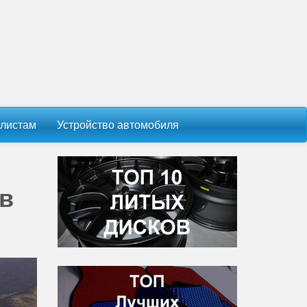
листам
Устройство автомобиля
 в