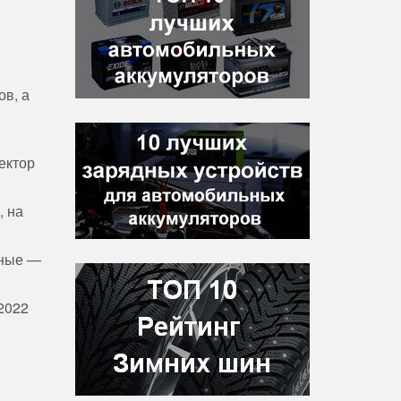
ов, а
ектор
, на
ьные —
2022