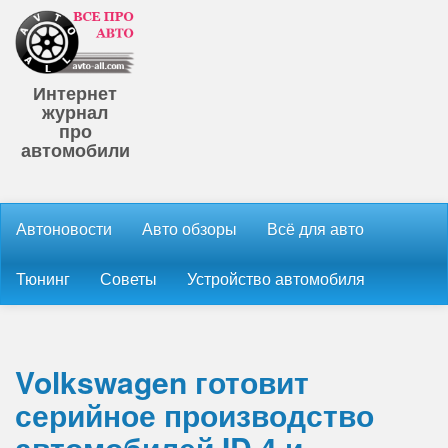
Интернет
журнал
про
автомобили
Автоновости
Авто обзоры
Всё для авто
Тюнинг
Советы
Устройство автомобиля
Volkswagen готовит
серийное производство
автомобилей ID.4 и