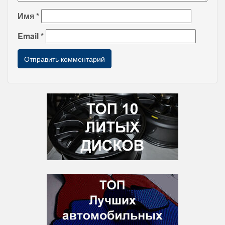
Имя
*
Email
*