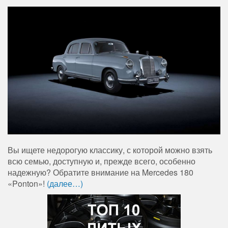
Вы ищете недорогую классику, с которой можно взять
всю семью, доступную и, прежде всего, особенно
надежную? Обратите внимание на Mercedes 180
«Ponton»!
(далее…)