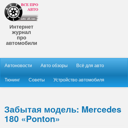
Интернет
журнал
про
автомобили
Автоновости
Авто обзоры
Всё для авто
Тюнинг
Советы
Устройство автомобиля
Забытая модель: Mercedes
180 «Ponton»