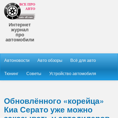
Интернет
журнал
про
автомобили
Автоновости
Авто обзоры
Всё для авто
Тюнинг
Советы
Устройство автомобиля
Обновлённого «корейца»
Киа Серато уже можно
заказывать у автодилеров