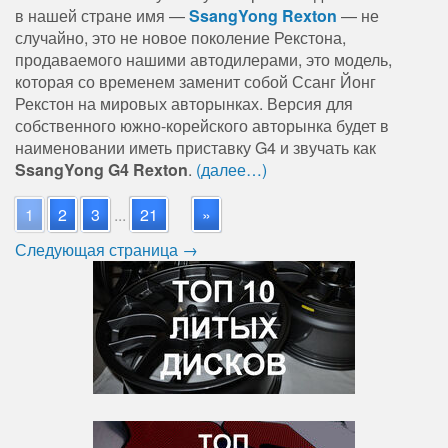
в нашей стране имя —
SsangYong Rexton
— не
случайно, это не новое поколение Рекстона,
продаваемого нашими автодилерами, это модель,
которая со временем заменит собой Ссанг Йонг
Рекстон на мировых авторынках. Версия для
собственного южно-корейского авторынка будет в
наименовании иметь приставку G4 и звучать как
SsangYong G4 Rexton
.
(далее…)
1
2
3
...
21
»
Следующая страница →