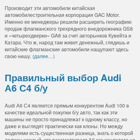
Производит эти автомобили китайская
автомобилестроительная корпорация GAC Motor.
Именно ее менеджеры решили расширить географию
продаж флагманского трехрядного внедорожника GS8
и «четырехдверки» GA8 за счет авторынков Кувейта и
Катара. Что ж, народ там живет денежный, глядишь и
китайские флагманские автомобили нащупают здесь
свою нишу.
(далее…)
Правильный выбор Audi
А6 С4 б/у
Audi А6 С4 является прямым конкурентом Audi 100 в
качестве идеальной покупки б/у авто, так как эти
машины не просто принадлежат к одному классу, но
даже и выглядят практически как клоны. Но между
моделями есть существенная разница, знать о которой
должен каждый, кто рассматривает А6 как кандидата на