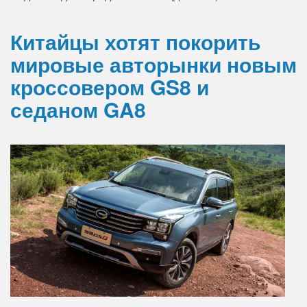
Китайцы хотят покорить
мировые авторынки новым
кроссовером GS8 и
седаном GA8