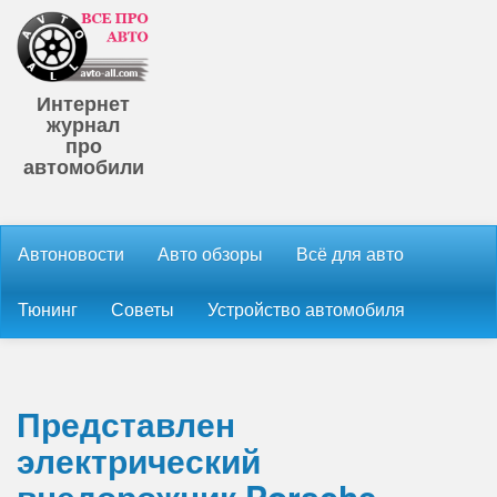
Интернет
журнал
про
автомобили
Автоновости
Авто обзоры
Всё для авто
Тюнинг
Советы
Устройство автомобиля
Представлен
электрический
внедорожник Porsche