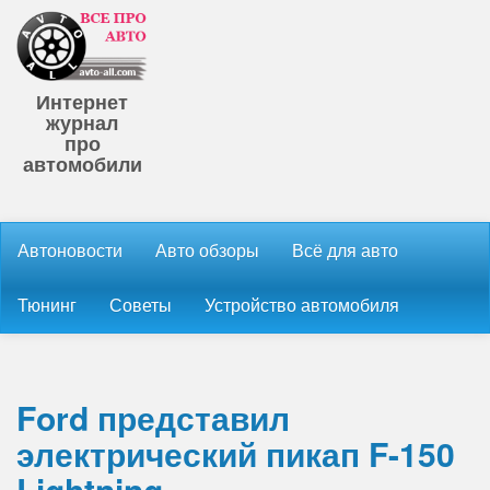
Интернет
журнал
про
автомобили
Автоновости
Авто обзоры
Всё для авто
Тюнинг
Советы
Устройство автомобиля
Ford представил
электрический пикап F-150
Lightning