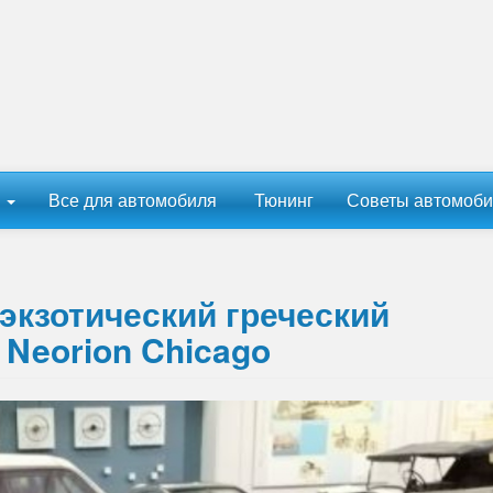
ы
Все для автомобиля
Тюнинг
Советы автомоби
 экзотический греческий
Neorion Chicago