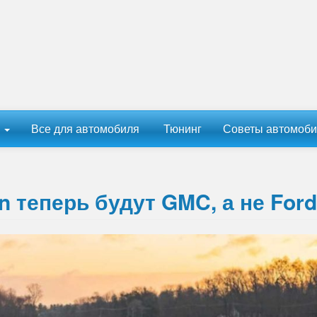
ы
Все для автомобиля
Тюнинг
Советы автомоби
n теперь будут GMC, а не Ford