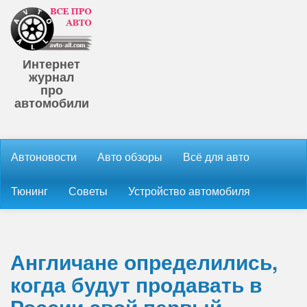
Интернет
журнал
про
автомобили
Автоновости
Авто обзоры
Всё для авто
Тюнинг
Советы
Устройство автомобиля
Англичане определились,
когда будут продавать в
России свой первый