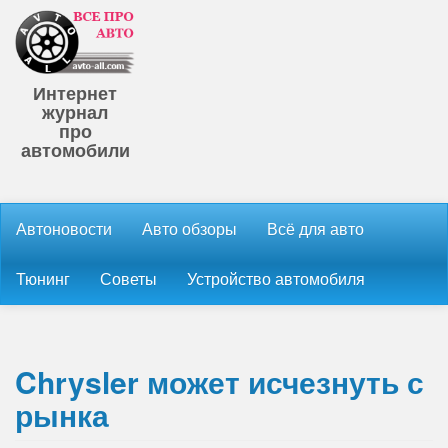
Интернет
журнал
про
автомобили
Автоновости
Авто обзоры
Всё для авто
Тюнинг
Советы
Устройство автомобиля
Chrysler может исчезнуть с
рынка