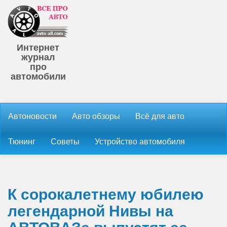
Интернет
журнал
про
автомобили
Автоновости
Авто обзоры
Всё для авто
Тюнинг
Советы
Устройство автомобиля
К сорокалетнему юбилею
легендарной Нивы на
АВТОВАЗе выпустят ее