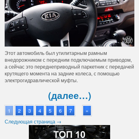
Этот автомобиль был утилитарным рамным
внедорожником с передним подключаемым приводом,
а сейчас это переднеприводный паркетник с передачей
крутящего момента на задние колеса, с помощью
электрогидравлической муфты.
(далее…)
1
2
3
4
5
6
7
»
Следующая страница →