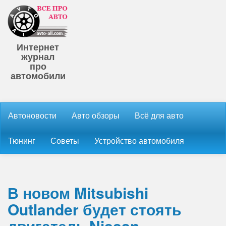
Интернет
журнал
про
автомобили
Автоновости
Авто обзоры
Всё для авто
Тюнинг
Советы
Устройство автомобиля
В новом Mitsubishi
Outlander будет стоять
двигатель Nissan