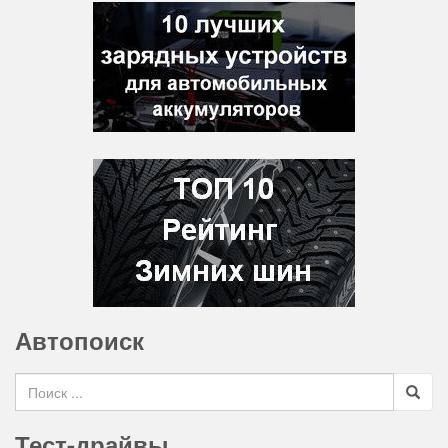
Автопоиск
Search for
Тест-драйвы