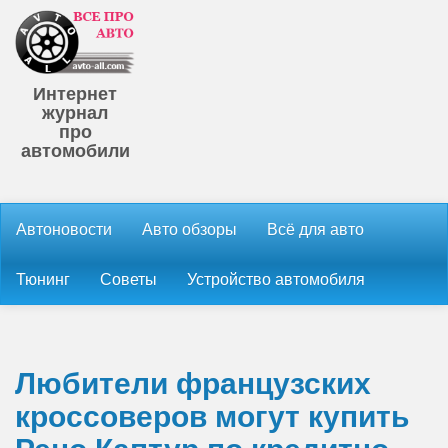
Интернет
журнал
про
автомобили
Автоновости
Авто обзоры
Всё для авто
Тюнинг
Советы
Устройство автомобиля
Любители французских
кроссоверов могут купить
Рено Каптур по кредитно-