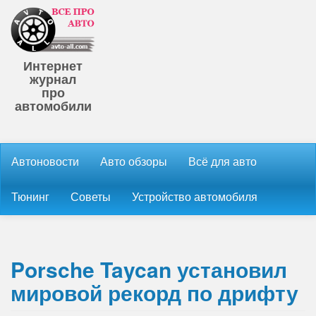
Интернет
журнал
про
автомобили
Автоновости
Авто обзоры
Всё для авто
Тюнинг
Советы
Устройство автомобиля
Porsche Taycan установил
мировой рекорд по дрифту