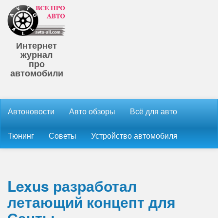
Интернет
журнал
про
автомобили
Автоновости
Авто обзоры
Всё для авто
Тюнинг
Советы
Устройство автомобиля
Lexus разработал
летающий концепт для
Санты